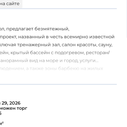
на сайте
ол, предлагает безмятежный,
роект, названный в честь всемирно известной
лючая тренажерный зал, салон красоты, сауну,
йн, крытый бассейн с подогревом, ресторан/
панорамный вид на море и город, услуги
блюдением, а также зоны барбекю на жилых
 29, 2026
, мрамор/гранит дорогих сортов)
можен торг
6
м²