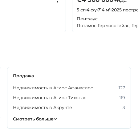
+НДС
5 сп
4 с/у
714 м²
2025
постр
Пентхаус
Потамос Гермасогейас, Ге
Продажа
Недвижимость в Агиос Афанасиос
127
Недвижимость в Агиос Тихонас
119
Недвижимость в Акрунте
3
Недвижимость в Гермасойе
Недвижимость в Меса Гейтония
Недвижимость в Монагрулли
Недвижимость в Мони
Недвижимость в Мониатисе
Недвижимость в Фасуле
Недвижимость в Эрими
225
54
6
4
6
3
2
Смотреть больше