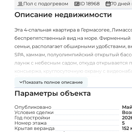
Пол с подогревом
ID 18968
70 дней 
Описание недвижимости
Эта 4-спальная квартира в Гермасогее, Лимасс
беспрепятственный вид на море. Фирменный п
семьи, располагает обширными удобствами, вк
SPA, хаммам, полуолимпийский открытый бассе
лаунж с небесным садом, откуда открывается 
консьержа, круглосуточную охрану с видеона
Дополнительные характеристики:
этажах.
Показать полное описание
Параметры объекта
Высота потолка: 3,10 м.
Опубликовано
Май
Полы из натуральных материалов (дерево
Условия сделки
Воз
Год постройки
202
Системы умного дома
Номер этажа
5
Крытая веранда
152 