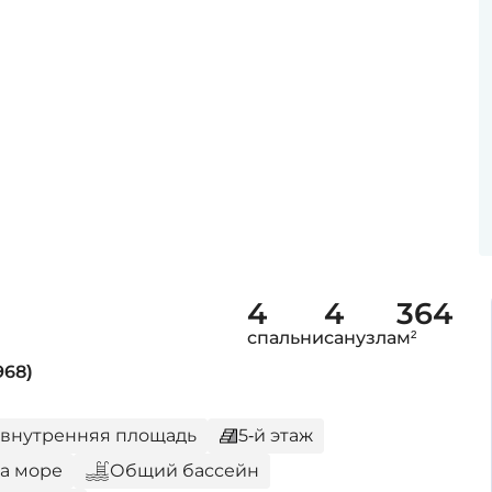
4
4
364
спальни
санузла
м²
968)
² внутренняя площадь
5-й этаж
а море
Общий бассейн