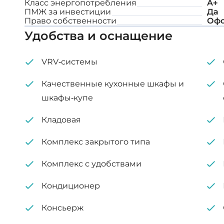
Класс энергопотребления
A+
Системы подогрева полов с использова
ПМЖ за инвестиции
Да
Право собственности
Офо
Удобства и оснащение
Внутренняя площадь: 212 м²
Крытая веранда: 152 м²
VRV-системы
Качественные кухонные шкафы и
шкафы-купе
Кладовая
Комплекс закрытого типа
Комплекс с удобствами
Кондиционер
Консьерж