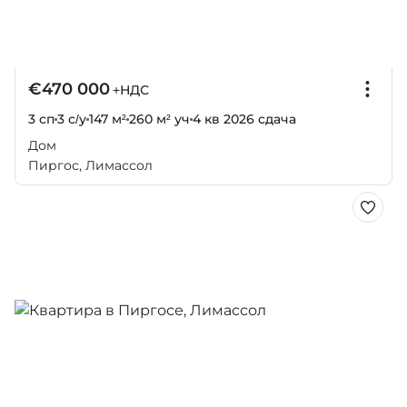
€470 000
+НДС
3 сп
3 с/у
147 м²
260 м² уч
4 кв 2026
сдача
Дом
Пиргос, Лимассол