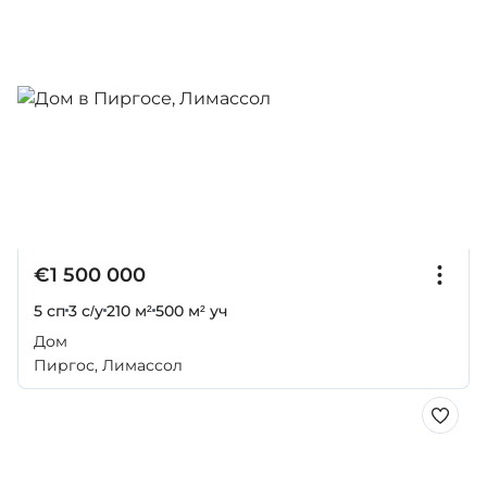
€1 500 000
5 сп
3 с/у
210 м²
500 м² уч
Дом
Пиргос, Лимассол