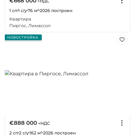
€668 000
+НДС
1 сп
1 с/у
76 м²
2026
построен
Квартира
Пиргос, Лимассол
НОВОСТРОЙКА
€888 000
+НДС
2 сп
2 с/у
162 м²
2026
построен