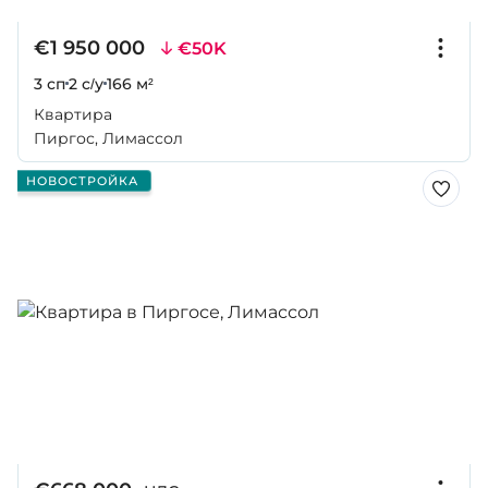
€1 950 000
€50K
3 сп
2 с/у
166 м²
Квартира
Пиргос, Лимассол
НОВОСТРОЙКА