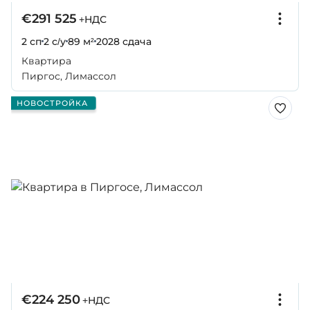
€291 525
+НДС
2 сп
2 с/у
89 м²
2028
сдача
Квартира
Пиргос, Лимассол
НОВОСТРОЙКА
€224 250
+НДС