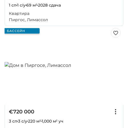
1 сп
1 с/у
69 м²
2028
сдача
Квартира
Пиргос, Лимассол
БАССЕЙН
€720 000
3 сп
3 с/у
220 м²
1,000 м² уч