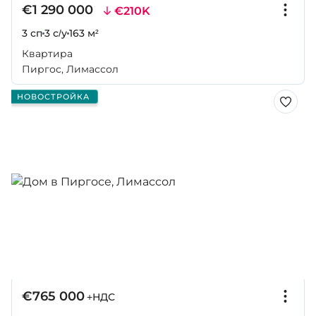
€1 290 000
€210K
3 сп
3 с/у
163 м²
Квартира
Пиргос, Лимассол
НОВОСТРОЙКА
€765 000
+НДС