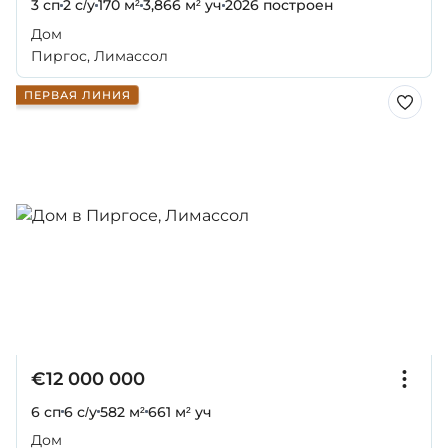
3 сп
2 с/у
170 м²
3,866 м² уч
2026
построен
Дом
Пиргос, Лимассол
ПЕРВАЯ ЛИНИЯ
€12 000 000
6 сп
6 с/у
582 м²
661 м² уч
Дом