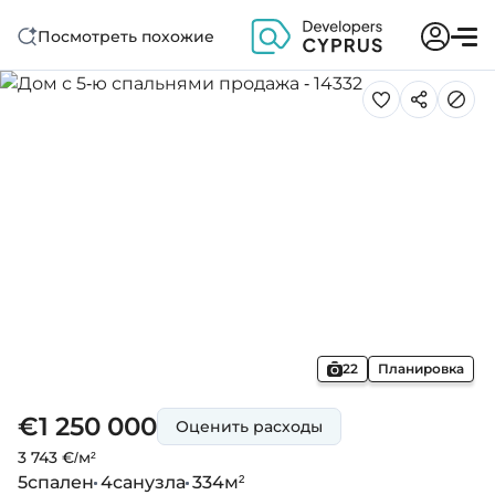
Посмотреть похожие
22
Планировка
€1 250 000
Оценить расходы
3 743 €/м²
5
спален
4
санузла
334
м²