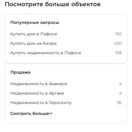
Посмотрите больше объектов
Популярные запросы
Купить дом в Пафосе
150
Купить дом на Кипре
430
Купить недвижимость в Пафосе
318
Продажа
Недвижимость в Акамасе
4
Недвижимость в Аргаке
4
Недвижимость в Героскипу
36
Недвижимость в Киссонерге
Недвижимость в Конии
Недвижимость в Куклии
Недвижимость в Нео Хорио
Недвижимость в Полисе Хрисохесе
Недвижимость в Хлораке
Недвижимость в Эмпе
34
27
22
12
6
8
2
Смотреть больше