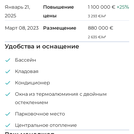
беспрепятственный панорамный вид на Пафос.
Январь 21,
Повышение
1 100 000 €
+25%
Аэропорт Пафоса - 15 км
2025
цены
3 293 €/м²
Центр муниципалитета - 2,4 км
Март 08, 2023
Размещение
880 000 €
2 635 €/м²
Особенности:
Удобства и оснащение
Вид на горы
Бассейн
Великолепные виды на море
Кладовая
Большой участок
Кондиционер
Частный бассейн
Окна из термоалюминия с двойным
Кондиционер
остеклением
Гранитная кухня
Парковочное место
Встроенные шкафы
Центральное отопление