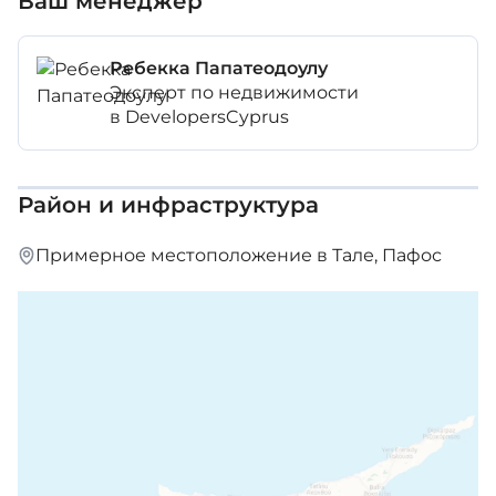
Ваш менеджер
Солнечные панели
Спальня с ванной комнатой
Ребекка Папатеодоулу
Эксперт по недвижимости
Полностью меблирована
в DevelopersCyprus
Внутренняя площадь: 307 м²
Район и инфраструктура
Крытая веранда: 27 м²
Примерное местоположение в Тале, Пафос