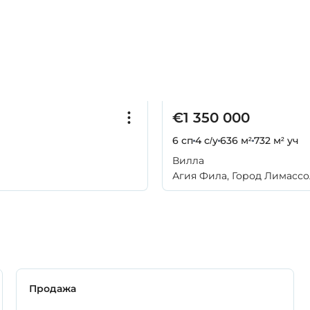
€1 350 000
6 сп
4 с/у
636 м²
732 м² уч
Вилла
Агия Фила, Город Лимассо
Продажа