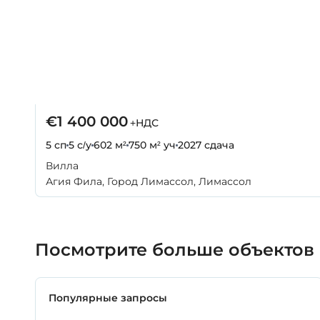
€1 400 000
+НДС
5 сп
5 с/у
602 м²
750 м² уч
2027
сдача
Вилла
Агия Фила, Город Лимассол, Лимассол
Посмотрите больше объектов
Популярные запросы