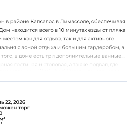
н в районе Капсалос в Лимассоле, обеспечивая
ом находится всего в 10 минутах езды от пляжа
м местом как для отдыха, так и для активного
альня с зоной отдыха и большим гардеробом, а
того, в доме есть три дополнительные ванные
ная гостиная и столовая, а также подвал, где
ом площадью 10 м² x 5 м². Открытая площадка
ня и ванная комната с отдельным входом.
развлечений, что делает этот дом идеальным для
одаря удачному расположению и просторному
етание комфорта, удобства и стиля.
ь 22, 2026
можен торг
0
м²
²