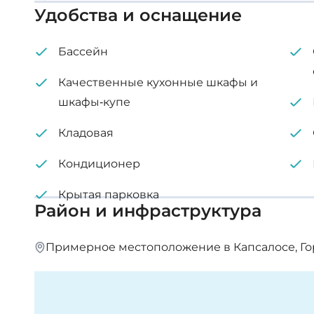
Удобства и оснащение
кондиционирование воздуха
Частный бассейн
Бассейн
Крытая парковка
Качественные кухонные шкафы и
шкафы-купе
Кладовая
Кладовая
Первый этаж: 75 м²
Кондиционер
этаж: 185 м²
1-й
Крытая парковка
Район и инфраструктура
этаж: 138 м²
2-й
Примерное местоположение в Капсалосе, Го
Кладовая: 36 м²
Площадь участка: 632 м²