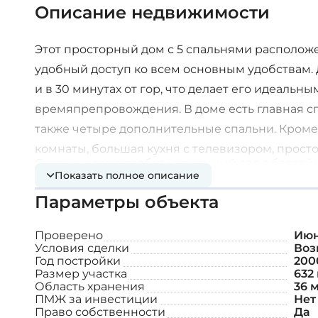
Описание недвижимости
Этот просторный дом с 5 спальнями расположе
удобный доступ ко всем основным удобствам. Д
и в 30 минутах от гор, что делает его идеальны
времяпрепровождения. В доме есть главная сп
также четыре дополнительные спальни. Кроме 
комнаты, большая кухня с телевизором, простор
Снаружи дома разбит ухоженный сад с бассейн
находится офисное помещение, небольшая кух
Показать полное описание
предоставляет достаточно места для отдыха и 
Параметры объекта
семей или тех, кто любит развлекаться. Благ
жилому пространству, этот дом предлагает соч
Проверено
Июн
Условия сделки
Воз
Дополнительные характеристики:
Год постройки
200
Размер участка
632 
Область хранения
36 м
ПМЖ за инвестиции
Нет
Полностью центральное отопление
Право собственности
Да