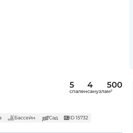
5
4
500
спален
санузла
м²
а
Бассейн
Сад
ID 15732