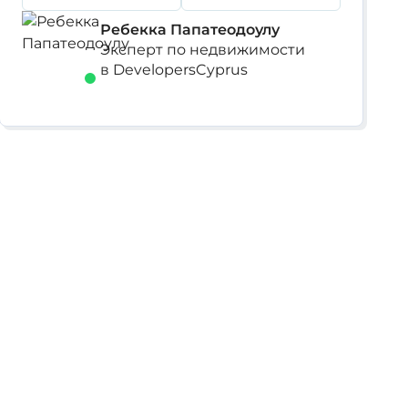
Ребекка Папатеодоулу
Эксперт по недвижимости
в DevelopersCyprus