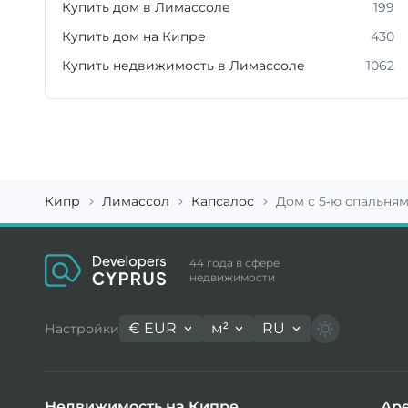
Купить дом в Лимассоле
199
Купить дом на Кипре
430
Купить недвижимость в Лимассоле
1062
Кипр
Лимассол
Капсалос
Дом с 5-ю спальням
44 года в сфере
недвижимости
€
EUR
м²
RU
Настройки
Недвижимость на Кипре
Аре