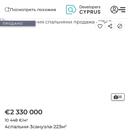
Посмотреть похожие
ПРОДАНО
25
€2 330 000
10 448 €/м²
4
спальни
3
санузла
223
м²