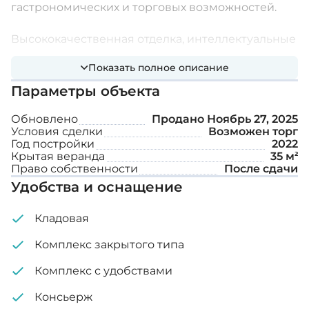
гастрономических и торговых возможностей.
Высококачественная отделка, интеллектуальные
строительные технологии и услуги,
Показать полное описание
предлагаемые в роскошных пятизвездочных
Параметры объекта
отелях, включая клуб владельцев, консьержа,
обширные спа-зоны, крытый и открытый
Обновлено
Продано
Ноябрь 27, 2025
Условия сделки
Возможен торг
бассейны, тренажерные залы, теннисный корт,
Год постройки
2022
подземную парковку и закрытый доступ под
Крытая веранда
35 м²
Право собственности
После сдачи
скрытым наблюдением, обеспечат комфорт для
Удобства и оснащение
жителей комплекса.
Кладовая
Преимущества проекта:
Комплекс закрытого типа
Эксклюзивная жизнь на берегу моря в
Комплекс с удобствами
космополитическом месте.
Консьерж