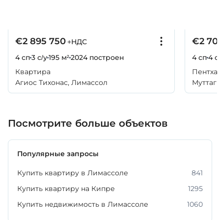
€2 895 750
€2 70
+НДС
4 сп
3 с/у
195 м²
2024
построен
4 сп
4 с
Квартира
Пентха
Агиос Тихонас, Лимассол
Муттаг
Посмотрите больше объектов
Популярные запросы
Купить квартиру в Лимассоле
841
Купить квартиру на Кипре
1295
Купить недвижимость в Лимассоле
1060