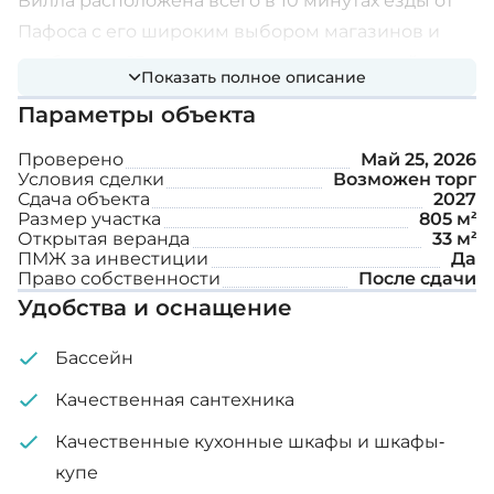
Вилла расположена всего в 10 минутах езды от
Пафоса с его широким выбором магазинов и
удобств и в 15 минутах от песчаных пляжей
Показать полное описание
Кораллового залива. Внутри дом имеет
Параметры объекта
очаровательный дизайн с теплой и
гостеприимной гостиной, подчеркнутой
Проверено
Май 25, 2026
Условия сделки
Возможен торг
традиционным камином. Полностью
Сдача объекта
2027
оборудованная кухня располагает большим
Размер участка
805 м²
Открытая веранда
33 м²
количеством шкафов и практичным рабочим
ПМЖ за инвестиции
Да
местом.
Право собственности
После сдачи
Удобства и оснащение
Дополнительные функции:
Бассейн
Пол с подогревом
Качественная сантехника
Частный бассейн
Качественные кухонные шкафы и шкафы-
купе
Крытая парковка