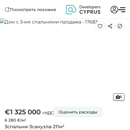
Посмотреть похожие
5
€1 325 000
Оценить расходы
+НДС
6 280 €/м²
3
спальни
3
санузла
211
м²