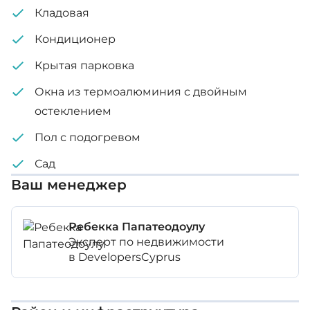
Кладовая
Внутренняя площадь: 178 м²
Кондиционер
Незакрытая веранда: 33 м²
Крытая парковка
Окна из термоалюминия с двойным
Площадь участка: 805 м²
остеклением
Статус: Вне плана
Пол с подогревом
Сад
Ваш менеджер
Ребекка Папатеодоулу
Эксперт по недвижимости
в DevelopersCyprus