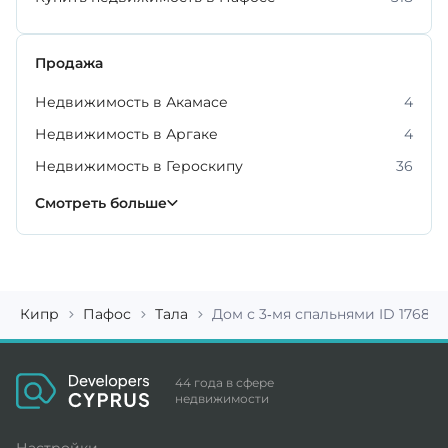
Продажа
Недвижимость в Акамасе
4
Недвижимость в Аргаке
4
Недвижимость в Героскипу
36
Недвижимость в Киссонерге
Недвижимость в Конии
Недвижимость в Куклии
Недвижимость в Нео Хорио
Недвижимость в Полисе Хрисохесе
Недвижимость в Хлораке
Недвижимость в Эмпе
34
27
22
12
6
8
2
Смотреть больше
Кипр
Пафос
Тала
Дом с 3-мя спальнями ID 17683
44 года в сфере
недвижимости
Настройки