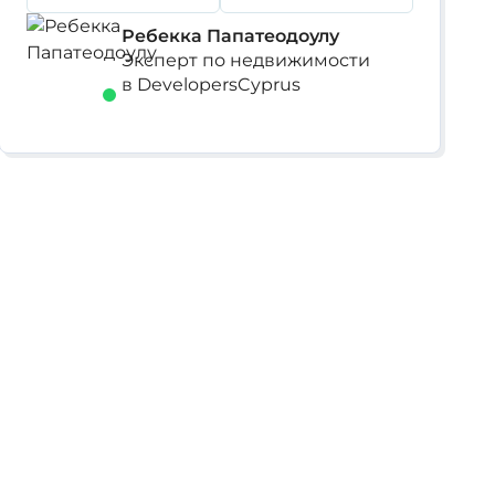
Ребекка Папатеодоулу
Эксперт по недвижимости
в DevelopersCyprus