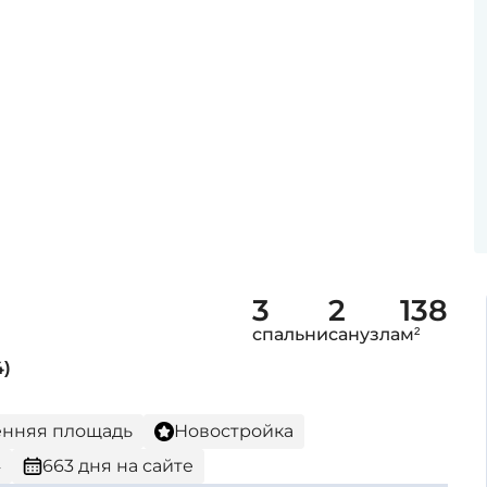
3
2
138
спальни
санузла
м²
4)
ренняя площадь
Новостройка
4
663 дня на сайте