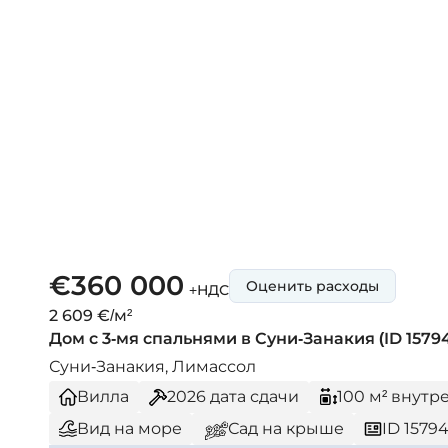
€360 000
Оценить расходы
+НДС
2 609 €/м²
Дом с 3-мя спальнями в Суни-Занакия (ID 1579
Суни-Занакия, Лимассол
Вилла
2026
дата сдачи
100 м² внут
Вид на море
Сад на крыше
ID 1579