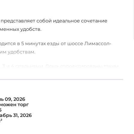
 представляет собой идеальное сочетание
менных удобств.
дится в 5 минутах езды от шоссе Лимассол-
им удобствам.
2, 3 и 4 спальнями. Дома спроектированы таким
естности, предлагая частичный вид на море,
а. Выбирайте дополнительные возможности,
ь 09, 2026
можен торг
6
абрь 31, 2026
²