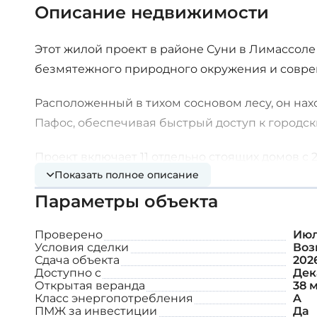
Описание недвижимости
Этот жилой проект в районе Суни в Лимассоле
безмятежного природного окружения и совре
Расположенный в тихом сосновом лесу, он нахо
Пафос, обеспечивая быстрый доступ к городск
Проект включает 11 отдельно стоящих домов с 
Показать полное описание
образом, чтобы вписываться в живописные окр
который дополняет природную красоту район
Параметры объекта
такие как сад на крыше и бассейн.
Проверено
Июл
Условия сделки
Воз
Дополнительные возможности:
Сдача объекта
202
Доступно с
Дек
Открытая веранда
38 м
Крытая парковка
Класс энергопотребления
A
ПМЖ за инвестиции
Да