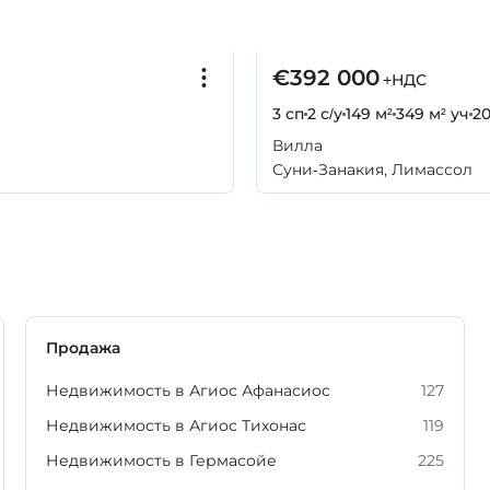
€392 000
+НДС
3 сп
2 с/у
149 м²
349 м² уч
2
Вилла
Суни-Занакия, Лимассол
Продажа
Недвижимость в Агиос Афанасиос
127
Недвижимость в Агиос Тихонас
119
Недвижимость в Гермасойе
225