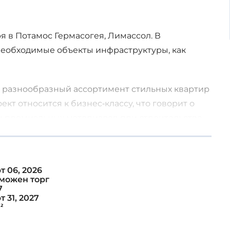
я в Потамос Гермасогея, Лимассол. В
необходимые объекты инфраструктуры, как
т разнообразный ассортимент стильных квартир
кт относится к бизнес-классу, что говорит о
м премиальных материалов при строительстве.
т 06, 2026
можен торг
7
 31, 2027
²