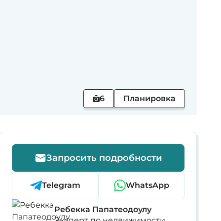
6
Планировка
Запросить подробности
Telegram
WhatsApp
Ребекка Папатеодоулу
Эксперт по недвижимости