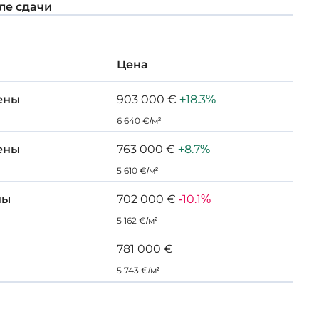
ле сдачи
Цена
ены
903 000 €
+18.3%
6 640 €/м²
ены
763 000 €
+8.7%
5 610 €/м²
ны
702 000 €
-10.1%
5 162 €/м²
781 000 €
5 743 €/м²