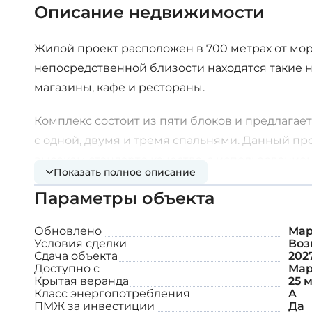
Описание недвижимости
Жилой проект расположен в 700 метрах от мор
непосредственной близости находятся такие 
магазины, кафе и рестораны.
Комплекс состоит из пяти блоков и предлагае
с одной, двумя и тремя спальнями. Данный прое
высоком стандарте качества, с использование
Показать полное описание
Дополнительные возможности:
Параметры объекта
Обновлено
Мар
Тренажерный зал
Условия сделки
Воз
Сдача объекта
202
Доступно с
Бассейн для взрослых и детей
Март
Крытая веранда
25 м
Класс энергопотребления
A
БАРБЕКЮ
ПМЖ за инвестиции
Да