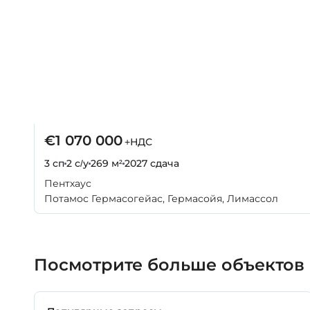
€1 070 000
+НДС
3 сп
2 с/у
269 м²
2027
сдача
Пентхаус
Потамос Гермасогейас, Гермасойя, Лимассол
Посмотрите больше объектов