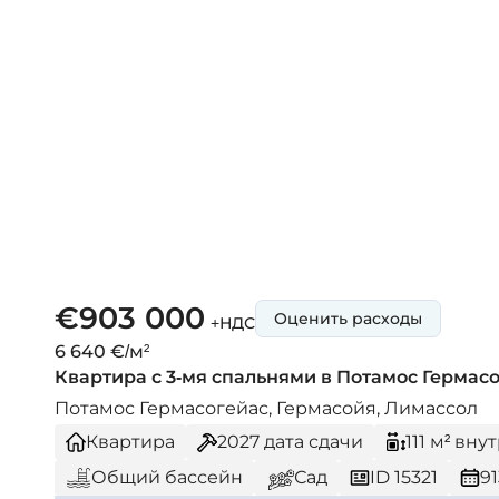
€903 000
Оценить расходы
+НДС
6 640 €/м²
Квартира с 3-мя спальнями в Потамос Гермасойа
Потамос Гермасогейас, Гермасойя, Лимассол
Квартира
2027
дата сдачи
111 м² вн
Общий бассейн
Сад
ID 15321
9