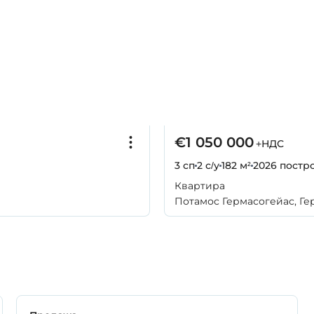
€1 050 000
+НДС
3 сп
2 с/у
182 м²
2026
постр
Квартира
Потамос Гермасогейас, Ге