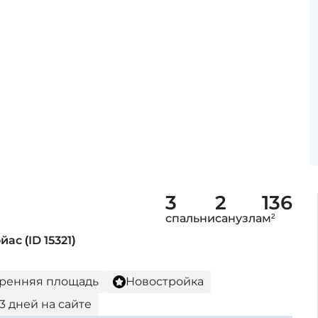
3
2
136
спальни
санузла
м²
с (ID 15321)
утренняя площадь
Новостройка
13 дней на сайте