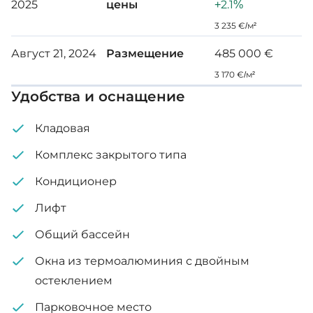
2025
цены
+2.1%
Внутренняя площадь: 87 м²
3 235 €/м²
Август 21, 2024
Размещение
485 000 €
Крытая веранда: 23 м²
3 170 €/м²
Сад на крыше: 43 м²
Удобства и оснащение
Кладовая
Комплекс закрытого типа
Кондиционер
Лифт
Общий бассейн
Окна из термоалюминия с двойным
остеклением
Парковочное место