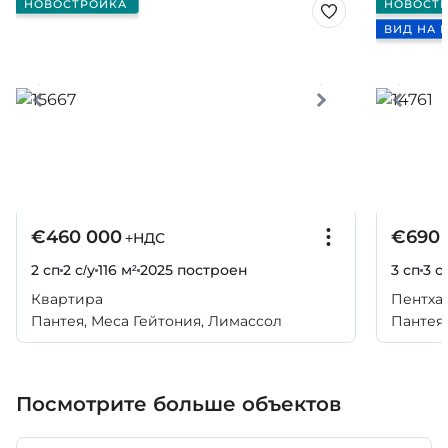
НОВОСТРОЙКА
НОВОСТ
ВИД НА 
€460 000
€690 
+НДС
2 сп
2 с/у
116 м²
2025
построен
3 сп
3 с
Квартира
Пентха
Пантея, Меса Гейтония, Лимассол
Пантея,
Посмотрите больше объектов