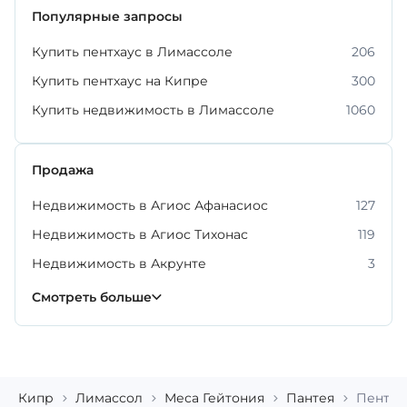
Популярные запросы
Купить пентхаус в Лимассоле
206
Купить пентхаус на Кипре
300
Купить недвижимость в Лимассоле
1060
Продажа
Недвижимость в Агиос Афанасиос
127
Недвижимость в Агиос Тихонас
119
Недвижимость в Акрунте
3
Недвижимость в Гермасойе
Недвижимость в Меса Гейтония
Недвижимость в Монагрулли
Недвижимость в Мони
Недвижимость в Мониатисе
Недвижимость в Фасуле
Недвижимость в Эрими
225
54
6
4
6
3
2
Смотреть больше
Кипр
Лимассол
Меса Гейтония
Пантея
Пентхау