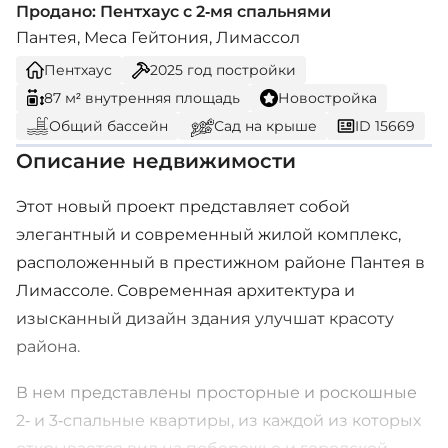
Продано: Пентхаус с 2-мя спальнями
Пантея, Меса Гейтония, Лимассол
Пентхаус
2025
год постройки
87 м² внутренняя площадь
Новостройка
Общий бассейн
Сад на крыше
ID 15669
Описание недвижимости
Этот новый проект представляет собой
элегантный и современный жилой комплекс,
расположенный в престижном районе Пантея в
Лимассоле. Современная архитектура и
изысканный дизайн здания улучшат красоту
района.
В нем представлены просторные и роскошные
2- и 3-спальные квартиры, из каждой из которых