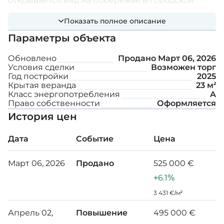
открывается вид на побережье и городской
пейзаж Лимассола. Жильцы смогут насладиться
Показать полное описание
эксклюзивными удобствами, включая
Параметры объекта
полностью оборудованный тренажерный зал и
общий бассейн, обеспечивая комфорт и
Обновлено
Продано
Март 06, 2026
Условия сделки
Возможен торг
роскошь.
Год постройки
2025
Крытая веранда
23 м²
Дополнительные возможности:
Класс энергопотребления
A
Право собственности
Оформляется
История цен
2 парковочных места для каждой квартиры
на охраняемой закрытой территории.
Дата
Событие
Цена
Технология "умный дом
Март 06, 2026
Продано
525 000 €
Общий тренажерный зал
+6.1%
3 431 €/м²
Общий плавательный бассейн
Апрель 02,
Повышение
495 000 €
Частные сады на крыше