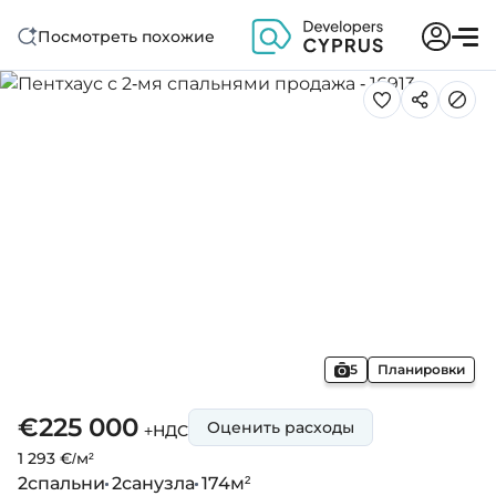
Посмотреть похожие
5
Планировки
€225 000
Оценить расходы
+НДС
1 293 €/м²
2
спальни
2
санузла
174
м²