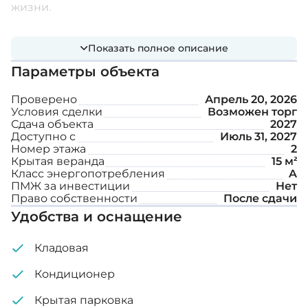
жизни.
Дополнительные функции:
Показать полное описание
Параметры объекта
Домофон
Проверено
Апрель 20, 2026
Крытая парковка
Условия сделки
Возможен торг
Сдача объекта
2027
Кладовая
Доступно с
Июль 31, 2027
Номер этажа
2
Сад на крыше
Крытая веранда
15 м²
Класс энергопотребления
A
ПМЖ за инвестиции
Нет
Внутренняя площадь: 75 м²
Право собственности
После сдачи
Удобства и оснащение
Крытая веранда: 15 м²
Кладовая
Сад на крыше: 87 м²
Кондиционер
Крытая парковка