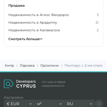
Продажа
Недвижимость в Агиос Феодорос
3
Недвижимость в Арадиппу
21
Недвижимость в Калавасосе
2
Недвижимость в Кити
Недвижимость в Ливадии
Недвижимость в Ороклини
Недвижимость в Пано Лефкара
Недвижимость в Периволии
Недвижимость в Пиле
59
19
12
9
4
3
Смотреть больше
Кипр
Ларнака
Ороклини
Пентхаус с 2-мя спальня
44 года в сфере
недвижимости
Настройки
€
EUR
м²
RU