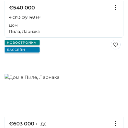
€540 000
4 сп
3 с/у
148 м²
Дом
Пила, Ларнака
НОВОСТРОЙКА
БАССЕЙН
€603 000
+НДС