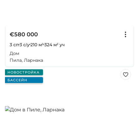
€580 000
3 сп
3 с/у
210 м²
324 м² уч
Дом
Пила, Ларнака
НОВОСТРОЙКА
БАССЕЙН