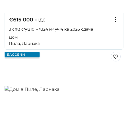
€615 000
+НДС
3 сп
3 с/у
210 м²
324 м² уч
4 кв 2026
сдача
Дом
Пила, Ларнака
БАССЕЙН