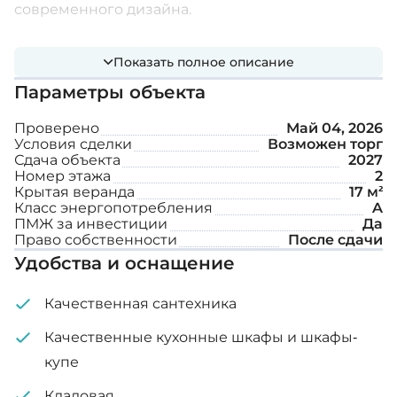
современного дизайна.
Дополнительные возможности:
Показать полное описание
Параметры объекта
Крытая парковка
Проверено
Май 04, 2026
Условия сделки
Возможен торг
Внутренняя площадь: 75 м²
Сдача объекта
2027
Номер этажа
2
Крытая веранда
17 м²
Крытая веранда: 17 м²
Класс энергопотребления
A
ПМЖ за инвестиции
Да
Право собственности
После сдачи
Удобства и оснащение
Качественная сантехника
Качественные кухонные шкафы и шкафы-
купе
Кладовая