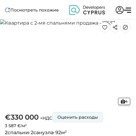
Посмотреть похожие
4
€330 000
Оценить расходы
+НДС
3 587 €/м²
2
спальни
2
санузла
92
м²