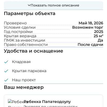
Показать полное описание
Расстояния:
Параметры объекта
Проверено
Май 18, 2026
Пляж: 1,6 км
Условия сделки
Возможен торг
Год постройки
2025
Образование: 0,5 км
Крытая веранда
25 м²
ПМЖ за инвестиции
Да
Супермаркет: 0.5 км
Право собственности
После сдачи
Удобства и оснащение
Банки: 0.5 км
Здравоохранение: 1 км
Кладовая
Крытая парковка
Особенности:
Наш проект
Ваш менеджер
Возможность установки полов
Спальни с кондиционерами
Ребекка Папатеодоулу
Эксперт по недвижимости