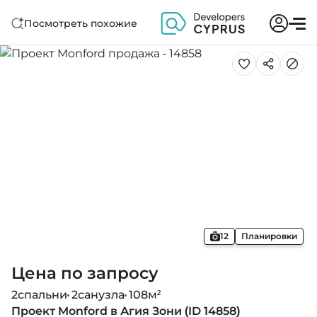
Посмотреть похожие
12
Планировки
Цена по запросу
2
спальни
2
санузла
108
м²
Проект Monford в Агия Зони (ID 14858)