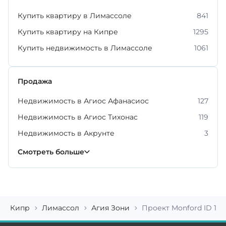
Купить квартиру в Лимассоле
841
Купить квартиру на Кипре
1295
Купить недвижимость в Лимассоле
1061
Продажа
Недвижимость в Агиос Афанасиос
127
Недвижимость в Агиос Тихонас
119
Недвижимость в Акрунте
3
Недвижимость в Гермасойе
Недвижимость в Меса Гейтония
Недвижимость в Монагрулли
Недвижимость в Мони
Недвижимость в Мониатисе
Недвижимость в Фасуле
Недвижимость в Эрими
225
54
6
4
6
3
2
Смотреть больше
Кипр
Лимассол
Агия Зони
Проект Monford ID 14