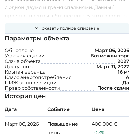
с одной, двумя и тремя спальнями. Данный
проект относится к бизнес-классу, что говорит о
высоком стандарте качества, с использованием
Показать полное описание
премиальных материалов при строительстве.
Параметры объекта
Дополнительные возможности:
Обновлено
Март 06, 2026
Условия сделки
Возможен торг
Сдача объекта
2027
Тренажерный зал
Доступно с
Март 31, 2027
Крытая веранда
16 м²
Взрослый и детский бассейн
Класс энергопотребления
A
ПМЖ за инвестиции
Да
БАРБЕКЮ
Право собственности
После сдачи
История цен
Внутренняя площадь: 58 м²
Дата
Событие
Цена
Крытая веранда: 16 м²
Март 06, 2026
Повышение
400 000 €
цены
+0.3%