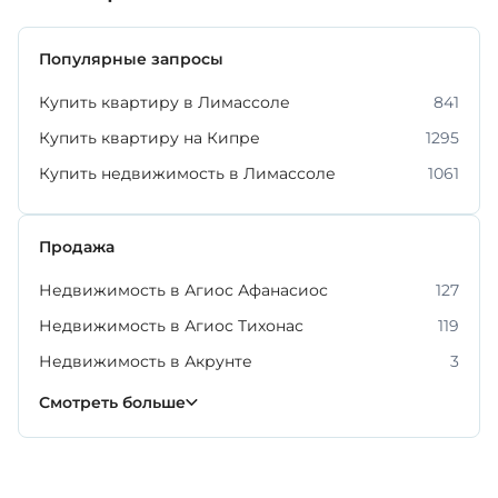
Популярные запросы
Купить квартиру в Лимассоле
841
Купить квартиру на Кипре
1295
Купить недвижимость в Лимассоле
1061
Продажа
Недвижимость в Агиос Афанасиос
127
Недвижимость в Агиос Тихонас
119
Недвижимость в Акрунте
3
Недвижимость в Гермасойе
Недвижимость в Меса Гейтония
Недвижимость в Монагрулли
Недвижимость в Мони
Недвижимость в Мониатисе
Недвижимость в Фасуле
Недвижимость в Эрими
225
54
6
4
6
3
2
Смотреть больше