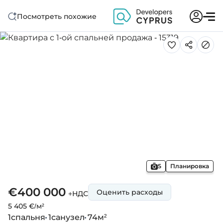
Посмотреть похожие
5
Планировка
€400 000
Оценить расходы
+НДС
5 405 €/м²
1
спальня
1
санузел
74
м²