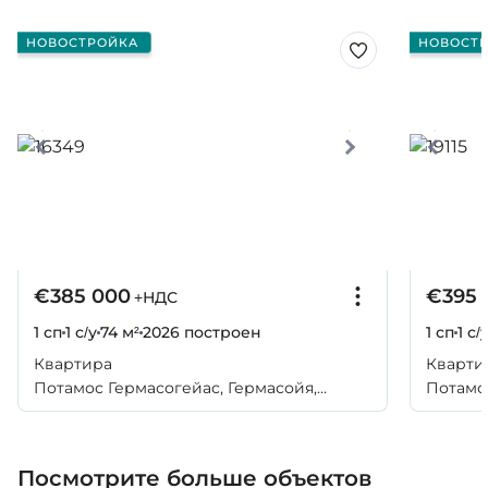
НОВОСТРОЙКА
НОВОСТ
€385 000
€395 
+НДС
1 сп
1 с/у
74 м²
2026
построен
1 сп
1 с/
Квартира
Кварти
Потамос Гермасогейас, Гермасойя,
Потамос
Лимассол
Лимасс
Посмотрите больше объектов