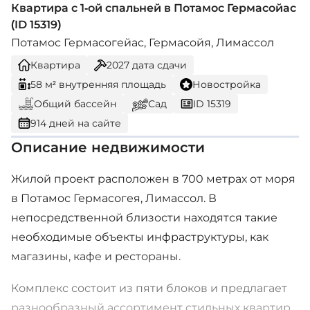
Квартира с 1-ой спальней в Потамос Гермасойас
(ID 15319)
Потамос Гермасогейас, Гермасойя, Лимассол
Квартира
2027
дата сдачи
58 м² внутренняя площадь
Новостройка
Общий бассейн
Сад
ID 15319
914 дней на сайте
Описание недвижимости
Жилой проект расположен в 700 метрах от моря
в Потамос Гермасогея, Лимассол. В
непосредственной близости находятся такие
необходимые объекты инфраструктуры, как
магазины, кафе и рестораны.
Комплекс состоит из пяти блоков и предлагает
разнообразный ассортимент стильных квартир