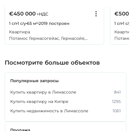
€450 000
€500 
+НДС
1 сп
1 с/у
65 м²
2019
построен
1 сп
1 с/
Квартира
Кварти
Потамос Гермасогейас, Гермасойя,
Потамос
Лимассол
Лимасс
Посмотрите больше объектов
Популярные запросы
Купить квартиру в Лимассоле
841
Купить квартиру на Кипре
1295
Купить недвижимость в Лимассоле
1061
Продажа