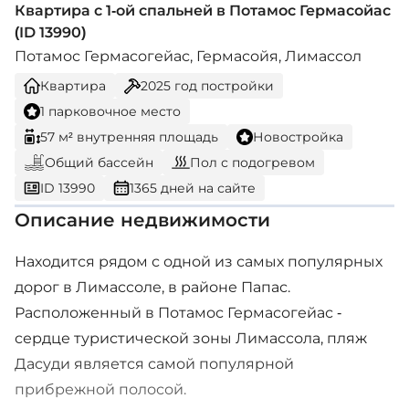
Квартира с 1-ой спальней в Потамос Гермасойас
(ID 13990)
Потамос Гермасогейас, Гермасойя, Лимассол
Квартира
2025
год постройки
1 парковочное место
57 м² внутренняя площадь
Новостройка
Общий бассейн
Пол с подогревом
ID 13990
1365 дней на сайте
Описание недвижимости
Находится рядом с одной из самых популярных
дорог в Лимассоле, в районе Папас.
Расположенный в Потамос Гермасогейас -
сердце туристической зоны Лимассола, пляж
Дасуди является самой популярной
прибрежной полосой.