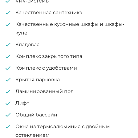
VRV-системы
зал
Качественная сантехника
Крытая парковка
Качественные кухонные шкафы и шкафы-
Просторные гостиные и столовые
Внутренняя площадь: 57 м²
купе
Захватывающие дух виды на город
Кладовая
Крытая веранда: 12 м²
Высокие потолки 3,15 метра
Комплекс закрытого типа
Завершение строительства: Март 2025 г.
Высокие стандарты отделки
Комплекс с удобствами
Класс энергоэффективности: A
Крытая парковка
Ламинированный пол
Лифт
Общий бассейн
Окна из термоалюминия с двойным
остеклением