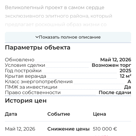
Великолепный проект в самом сердце
эксклюзивного элитного района, который
предлагает роскошный образ жизни со
спокойствием и безмятежностью. Каждая
Показать полное описание
роскошная квартира создана, чтобы обогатить
Параметры объекта
ваше видение, используя окна от пола до
потолка, из которых открываются
Обновлено
Май 12, 2026
Условия сделки
Возможен торг
захватывающие виды на город и соседние
Год постройки
2025
холмы в качестве фона.
Крытая веранда
12 м²
Класс энергопотребления
A
ПМЖ за инвестиции
Да
Почувствуйте себя в уютном изысканном доме,
Право собственности
После сдачи
оснащенном всеми необходимыми деталями и
История цен
продуманном до мелочей. Каждая квартира
Дата
Событие
Цена
отличается продуманным и функциональным
дизайном, вызывающим ощущение чистой
Май 12, 2026
Снижение цены
510 000 €
роскоши. Во всех резиденциях вас ждут