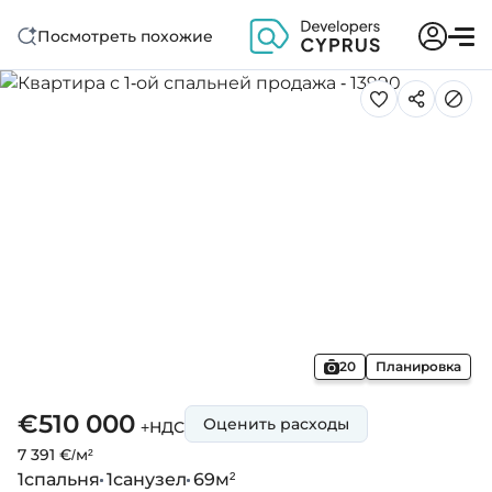
Посмотреть похожие
20
Планировка
€510 000
Оценить расходы
+НДС
7 391 €/м²
1
спальня
1
санузел
69
м²