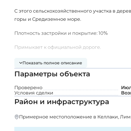
С этого сельскохозяйственного участка в дер
горы и Средиземное море.
Плотность застройки и покрытие: 10%
Примыкает к официальной дороге.
Хороший рельеф с большими соснами.
Показать полное описание
Параметры объекта
Площадь участка: 5 017 м²
Проверено
Июл
Условия сделки
Воз
Район и инфраструктура
Примерное местоположение в Келлаки, Лим