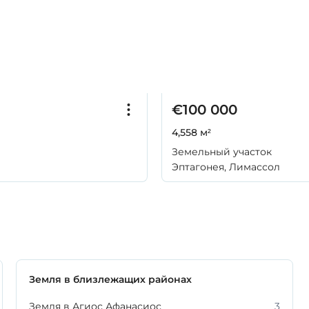
€100 000
4,558 м²
Земельный участок
Эптагонея, Лимассол
Земля в близлежащих районах
Земля в Агиос Афанасиос
3