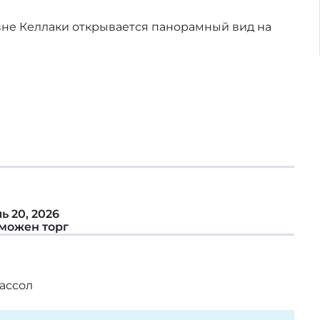
евне Келлаки открывается панорамный вид на
ь 20, 2026
можен торг
ассол