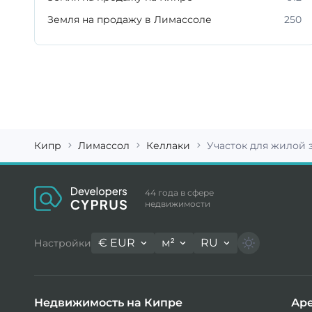
Земля на продажу в Лимассоле
250
Кипр
Лимассол
Келлаки
Участок для жилой з
44 года в сфере
недвижимости
€
EUR
м²
RU
Настройки
Недвижимость на Кипре
Аре