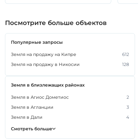
Посмотрите больше объектов
Популярные запросы
Земля на продажу на Кипре
612
Земля на продажу в Никосии
128
Земля в близлежащих районах
Земля в Агиос Дометиос
2
Земля в Агланции
3
Земля в Дали
4
Земля в Лакатамии
Земля в Латсии
Земля в Строволосе
10
9
5
Смотреть больше