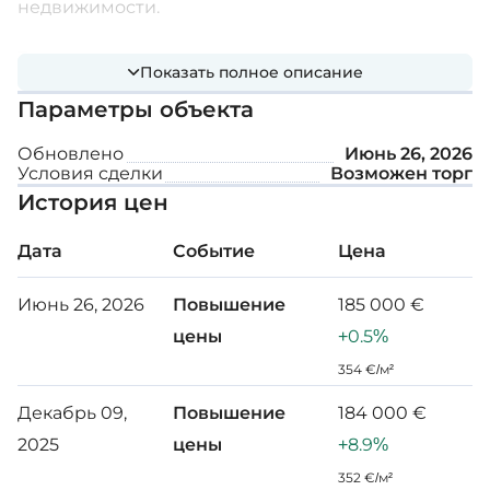
недвижимости.
Тщательное планирование участков учитывает
Показать полное описание
такие факторы, как инфраструктура,
Параметры объекта
благоустройство территории и экологическая
устойчивость, что обеспечивает
Обновлено
Июнь 26, 2026
Условия сделки
Возможен торг
сбалансированное и гармоничное развитие.
История цен
Расстояния:
Дата
Событие
Цена
Аэропорт: 35 мин
Июнь 26, 2026
Повышение
185 000 €
цены
+0.5%
До моря: 40 мин
354 €/м²
Торговые центры: 5 мин
Декабрь 09,
Повышение
184 000 €
Поле для гольфа: 50 мин
2025
цены
+8.9%
352 €/м²
Характеристики участка: