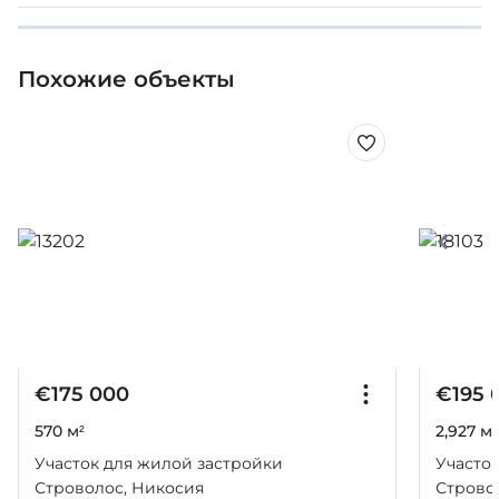
Похожие объекты
€175 000
€195 
570 м²
2,927 м²
Участок для жилой застройки
Участо
Строволос, Никосия
Строво