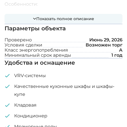
Особенности:
Показать полное описание
Отдельная кухня
Параметры объекта
Современный остров
Проверено
Июнь 29, 2026
Отдельная гостиная
Условия сделки
Возможен торг
Класс энергопотребления
A
4 WC
Минимальный срок аренды
1 год
Удобства и оснащение
Главная кровать с ванной комнатой
На 10-м этаже
VRV-системы
Полностью меблирована
Качественные кухонные шкафы и шкафы-
купе
Бытовая техника MIELE
Кладовая
VRV
Кондиционер
Кондиционер
Мраморные полы