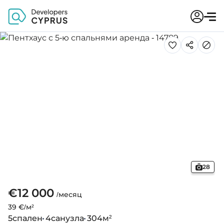
28
€12 000
/месяц
39 €/м²
5
спален
4
санузла
304
м²