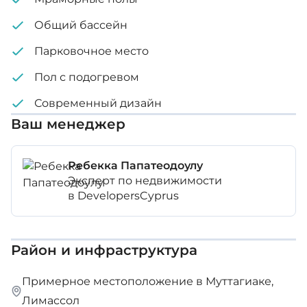
Панорамный вид на море
Внутренняя площадь: 304 м²
Общий бассейн
Подземная парковка на 2 машины: 24 м²
Стоимость аренды: €12 000 в месяц плюс 2
Парковочное место
Полы с подогревом
возвращаемых депозита
Пол с подогревом
2 кладовые: 12 м²
Минимальная продолжительность договора
Современный дизайн
Тренажерный зал
аренды: 1 год
Ваш менеджер
Теннисный корт
Плавательный бассейн
Ребекка Папатеодоулу
Эксперт по недвижимости
Офис консьержа
в DevelopersCyprus
Электрические жалюзи в кроватях
Домашние животные запрещены
Район и инфраструктура
Примерное местоположение в Муттагиаке,
Лимассол