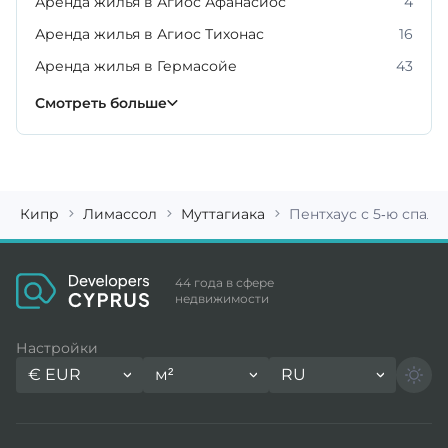
Аренда жилья в Агиос Афанасиос
4
Аренда жилья в Агиос Тихонас
16
Аренда жилья в Гермасойе
43
Аренда жилья в Като Полемидии
Аренда жилья в Меса Гейтония
Аренда жилья в Муттагиаке
Аренда жилья в Пареклисии
Аренда жилья в Пиргосе
6
4
2
5
7
Смотреть больше
Кипр
Лимассол
Муттагиака
Пентхаус с 5-ю спаль
44 года в сфере
недвижимости
Настройки
€
EUR
м²
RU