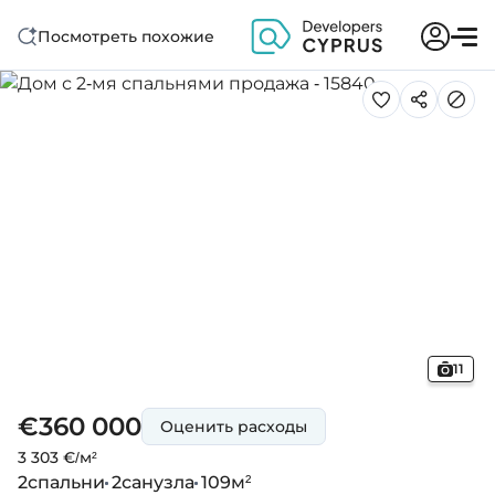
Посмотреть похожие
11
€360 000
Оценить расходы
3 303 €/м²
2
спальни
2
санузла
109
м²