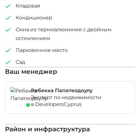
Солнечные панели
Кладовая
Кондиционер
Внутренняя площадь: 81 м²
Окна из термоалюминия с двойным
Крытая веранда: 28 м²
остеклением
Площадь участка: 466 м²
Парковочное место
Сад
Ваш менеджер
Ребекка Папатеодоулу
Эксперт по недвижимости
в DevelopersCyprus
Район и инфраструктура