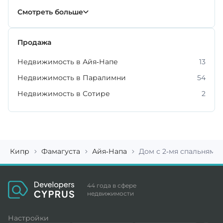
Купить недвижимость в Фамагусте
71
Смотреть больше
Продажа
Недвижимость в Айя-Напе
13
Недвижимость в Паралимни
54
Недвижимость в Сотире
2
Кипр
Фамагуста
Айя-Напа
Дом с 2-мя спальнями 
44 года в сфере
недвижимости
Настройки