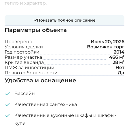
тепло и характер.
Вилла состоит из двух хорошо оборудованных
Показать полное описание
спален, включая просторную спальню с
Параметры объекта
собственной ванной комнатой,
обеспечивающей комфорт и уединение.
Проверено
Июль 20, 2026
Условия сделки
Возможен торг
Дополнительная ванная комната обслуживает
Год постройки
2014
вторую спальню и гостей.
Размер участка
466 м²
Крытая веранда
28 м²
ПМЖ за инвестиции
Нет
Дополнительные функции:
Право собственности
Да
Удобства и оснащение
КОНДИЦИОНЕР
Бассейн
БАРБЕКЮ
Качественная сантехника
Камин
Качественные кухонные шкафы и шкафы-
Частный бассейн
купе