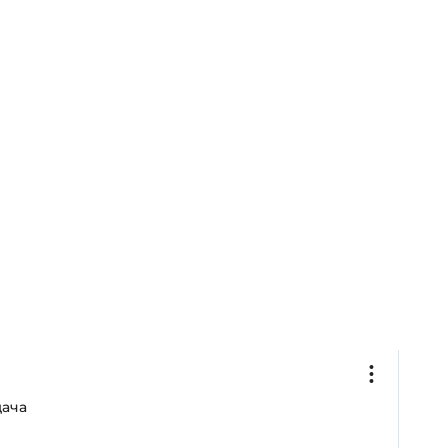
€
ача
2
К