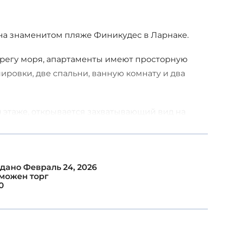
на знаменитом пляже Финикудес в Ларнаке.
регу моря, апартаменты имеют просторную
ровки, две спальни, ванную комнату и два
) этаже, открывается захватывающий вид на
ами, ресторанами и магазинами, эта квартира
уться в спокойный прибрежный образ жизни.
дано
Февраль 24, 2026
можен торг
0
зом и теплым гостеприимством местных