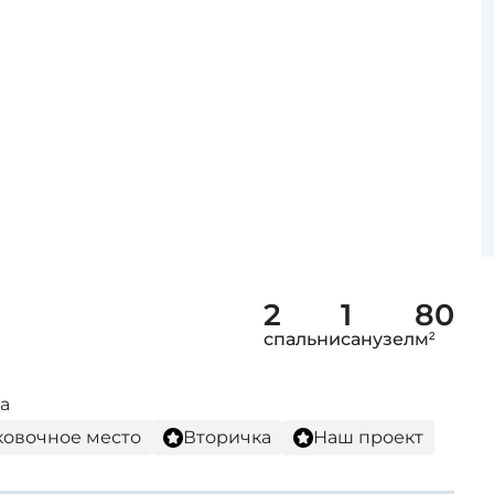
2
1
80
спальни
санузел
м²
а
ковочное место
Вторичка
Наш проект