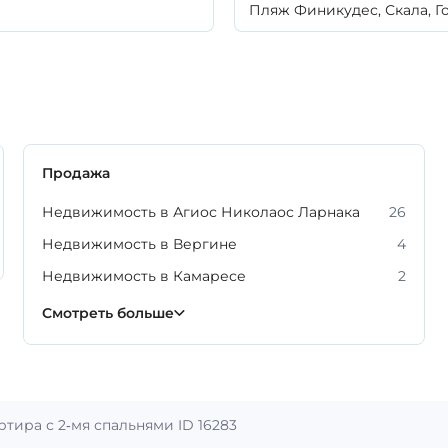
Пляж Финикудес, Скала, Г
Продажа
Недвижимость в Агиос Николаос Ларнака
26
Недвижимость в Вергине
4
Недвижимость в Камаресе
2
Недвижимость в Маккензи
Недвижимость в Скале
Недвижимость в Сотиросе
Недвижимость в Фанероменисе
Недвижимость в Хрисополитиссе
Недвижимость около пляжа Финикудес
11
9
9
4
5
5
Смотреть больше
ртира с 2-мя спальнями ID 16283