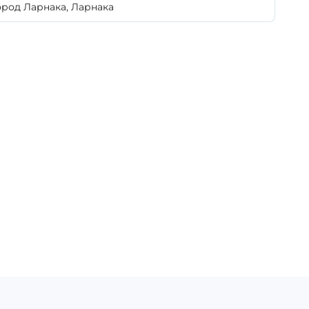
ород Ларнака, Ларнака
П