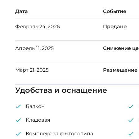
Дополнительные характеристики:
Дата
Событие
кондиционеры во всех помещениях
Февраль 24, 2026
Продано
Высокотехнологичные электроприборы
Меблированная
Апрель 11, 2025
Снижение ц
Пентхаус
Март 21, 2025
Размещение
Вид на море
Удобства и оснащение
Солнечные водонагреватели
Балкон
Кладовая
Комплекс закрытого типа