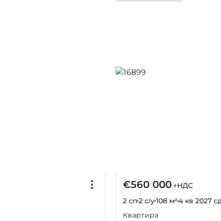
€560 000
+НДС
2 сп
2 с/у
108 м²
4 кв 2027
сд
Квартира