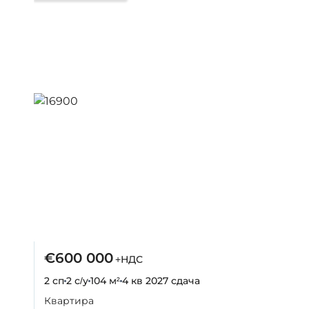
€600 000
+НДС
2 сп
2 с/у
104 м²
4 кв 2027
сдача
Квартира