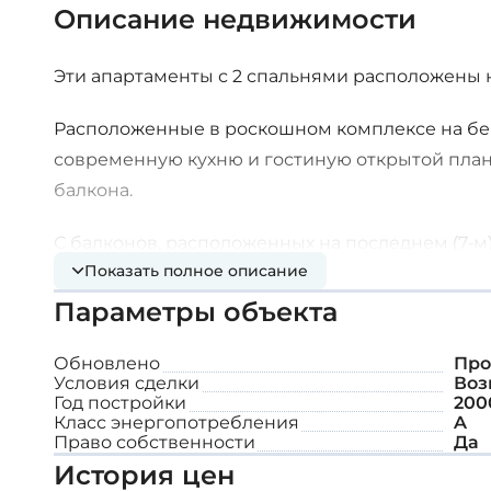
Описание недвижимости
Эти апартаменты с 2 спальнями расположены 
Расположенные в роскошном комплексе на бе
современную кухню и гостиную открытой плани
балкона.
С балконов, расположенных на последнем (7-м
Показать полное описание
Средиземное море.
Параметры объекта
Удобно расположенная рядом со школами, банк
представляет собой редкую возможность окун
Обновлено
Про
Условия сделки
Воз
Год постройки
200
Наслаждайтесь солнцем, свежим морским бри
Класс энергопотребления
A
жителей.
Право собственности
Да
История цен