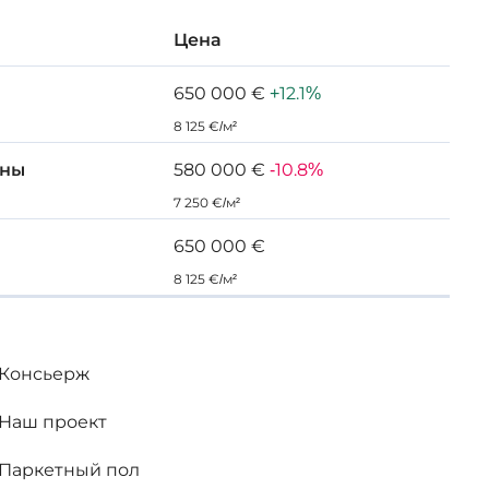
Цена
650 000 €
+12.1%
8 125 €/м²
ены
580 000 €
-10.8%
7 250 €/м²
650 000 €
8 125 €/м²
Консьерж
Наш проект
Паркетный пол