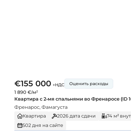
€155 000
Оценить расходы
+НДС
1 890 €/м²
Квартира с 2-мя спальнями во Френаросе (ID 1
Френарос, Фамагуста
Квартира
2026
дата сдачи
74 м² вн
502 дня на сайте