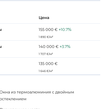
ля мест общего пользования
Цена
ы
155 000 €
+10.7%
1 890 €/м²
ы
140 000 €
+3.7%
1 707 €/м²
135 000 €
1 646 €/м²
Окна из термоалюминия с двойным
остеклением