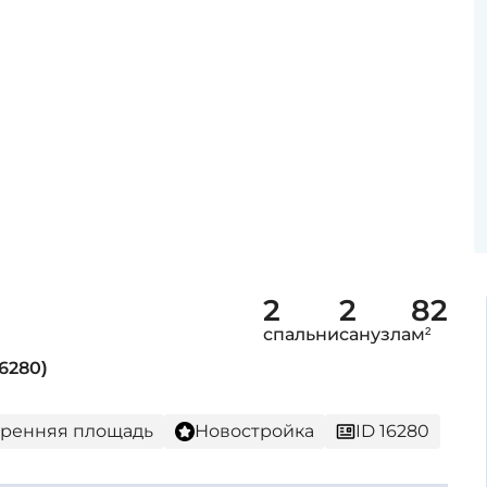
2
2
82
спальни
санузла
м²
6280)
утренняя площадь
Новостройка
ID 16280