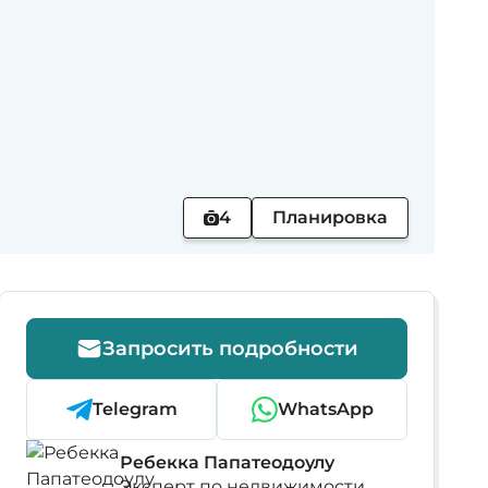
4
Планировка
Запросить подробности
Telegram
WhatsApp
Ребекка Папатеодоулу
Эксперт по недвижимости