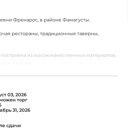
евни Френарос, в районе Фамагусты.
лючая рестораны, традиционные таверны,
 построена из высококачественных материалов,
ую и спальни.
ст 03, 2026
можен торг
6
абрь 31, 2026
ле сдачи