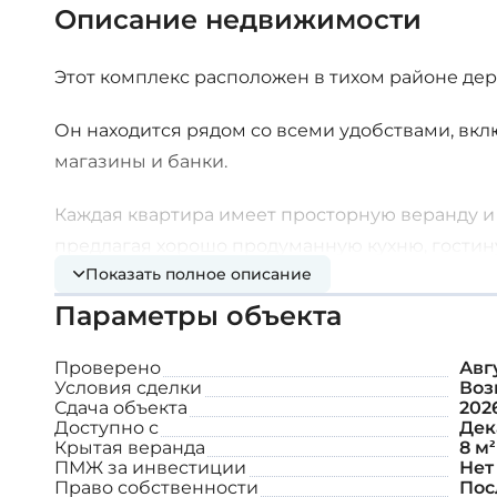
Описание недвижимости
Этот комплекс расположен в тихом районе дер
Он находится рядом со всеми удобствами, вк
магазины и банки.
Каждая квартира имеет просторную веранду и
предлагая хорошо продуманную кухню, гостин
Показать полное описание
Дополнительные характеристики:
Параметры объекта
Проверено
Авгу
Итальянская керамическая плитка
Условия сделки
Воз
Сдача объекта
202
Система водоснабжения под давлением
Доступно с
Дек
Крытая веранда
8 м²
ПМЖ за инвестиции
Возможность установки кондиционера
Нет
Право собственности
Пос