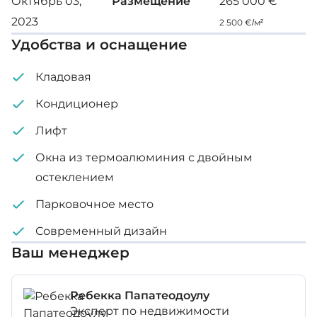
Октябрь 03,
Размещение
265 000 €
Внутренняя площадь: 85 м²
2023
2 500 €/м²
Крытая веранда: 21 м²
Удобства и оснащение
Цена: €270,000 + НДС - €330,000 + НДС
Кладовая
Кондиционер
Лифт
Окна из термоалюминия с двойным
остеклением
Парковочное место
Современный дизайн
Ваш менеджер
Ребекка Папатеодоулу
Эксперт по недвижимости