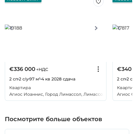
€336 000
€340 
+НДС
2 сп
2 с/у
97 м²
4 кв 2028
сдача
2 сп
2 с
Квартира
Кварти
Агиос Иоаннис, Город Лимассол, Лимассол
Агиос 
Лимасс
Посмотрите больше объектов