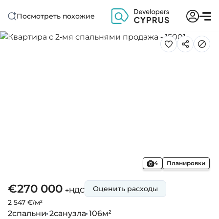
Посмотреть похожие
4
Планировки
€270 000
Оценить расходы
+НДС
2 547 €/м²
2
спальни
2
санузла
106
м²