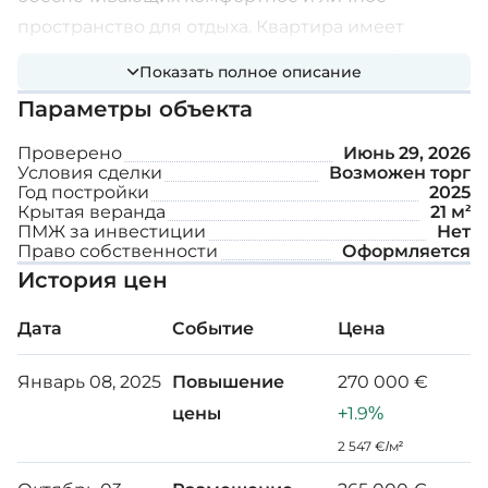
пространство для отдыха. Квартира имеет
современный дизайн, включающий в себя
Показать полное описание
современную отделку и светильники для
Параметры объекта
создания стильной обстановки.
Проверено
Июнь 29, 2026
Дополнительные возможности:
Условия сделки
Возможен торг
Год постройки
2025
Крытая веранда
21 м²
ПМЖ за инвестиции
Нет
Кладовая
Право собственности
Оформляется
История цен
Парковочное место
Система солнечного водонагревателя
Дата
Событие
Цена
Установка системы видеодомофона
Январь 08, 2025
Повышение
270 000 €
Электрические жалюзи
цены
+1.9%
Возможность установки кондиционера
2 547 €/м²