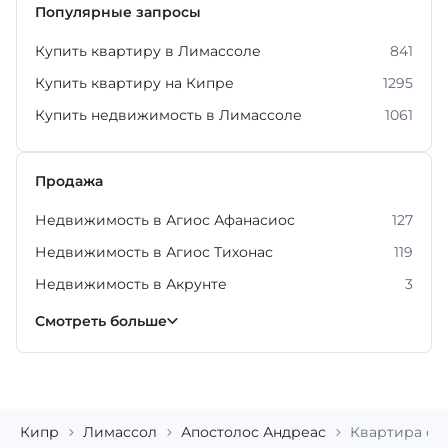
Популярные запросы
Купить квартиру в Лимассоле
841
Купить квартиру на Кипре
1295
Купить недвижимость в Лимассоле
1061
Продажа
Недвижимость в Агиос Афанасиос
127
Недвижимость в Агиос Тихонас
119
Недвижимость в Акрунте
3
Недвижимость в Гермасойе
Недвижимость в Меса Гейтония
Недвижимость в Монагрулли
Недвижимость в Мони
Недвижимость в Мониатисе
Недвижимость в Фасуле
Недвижимость в Эрими
225
54
6
4
6
3
2
Смотреть больше
Кипр
Лимассол
Апостолос Андреас
Квартира с 2