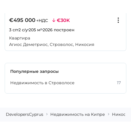
€495 000
€30K
+НДС
3 сп
2 с/у
205 м²
2026
построен
Квартира
Агиос Деметриос, Строволос, Никосия
Популярные запросы
Недвижимость в Строволосе
17
DevelopersCyprus
Недвижимость на Кипре
Никосия