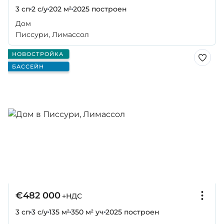
3 сп
2 с/у
202 м²
2025
построен
Дом
Писсури, Лимассол
НОВОСТРОЙКА
БАССЕЙН
€482 000
+НДС
3 сп
3 с/у
135 м²
350 м² уч
2025
построен