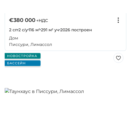
€380 000
+НДС
2 сп
2 с/у
116 м²
291 м² уч
2026
построен
Дом
Писсури, Лимассол
НОВОСТРОЙКА
БАССЕЙН