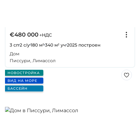
€480 000
+НДС
3 сп
2 с/у
180 м²
340 м² уч
2025
построен
Дом
Писсури, Лимассол
НОВОСТРОЙКА
ВИД НА МОРЕ
БАССЕЙН