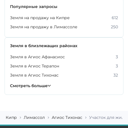
Популярные запросы
Земля на продажу на Кипре
612
Земля на продажу в Лимассоле
250
Земля в близлежащих районах
Земля в Агиос Афанасиос
3
Земля в Агиос Терапон
3
Земля в Агиос Тихонас
32
Земля в Гермасойе
Земля в Като Платрес
Земля в Мони
Земля в Мониатисе
Земля в Муттагиаке
Земля в Пареклисии
Земля в Писсури
10
8
4
4
2
7
2
Смотреть больше
Кипр
Лимассол
Агиос Тихонас
Участок для жилой