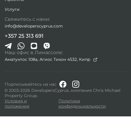
Услуги
Свяжитесь с нами:
info@developerscyprus.com
+357 25 313 691
Наш офис в Лимассоле:
Аматунтос 108а, Агиос Тихон 4532,
Кипр
Подписывайтесь на нас
© 2003-2026 DevelopersCyprus, компания Chris Michael
Property Group.
Условия и
Политика
положения
конфиденциальности