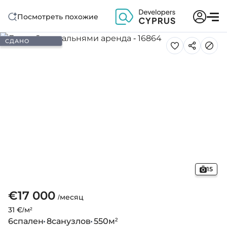
Посмотреть похожие
СДАНО
15
€17 000
/месяц
31 €/м²
6
спален
8
санузлов
550
м²