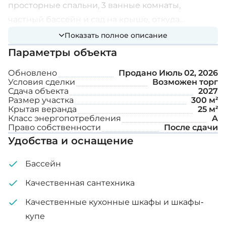
просторные спальни, 3 ванные комнаты,
частный бассейн и сад на крыше, откуда
открываются потрясающие виды.
Показать полное описание
Дополнительные характеристики:
Параметры объекта
Обновлено
Продано
Июль 02, 2026
Центральное отопление
Условия сделки
Возможен торг
Сдача объекта
2027
Система сигнализации
Размер участка
300 м²
Крытая веранда
25 м²
Зарядное устройство для электромобилей
Класс энергопотребления
A
Право собственности
После сдачи
Крытая парковка
Удобства и оснащение
Внутренняя площадь: 140 м²
Бассейн
Крытая веранда: 25 м²
Качественная сантехника
Качественные кухонные шкафы и шкафы-
Сад на крыше: 35 м²
купе