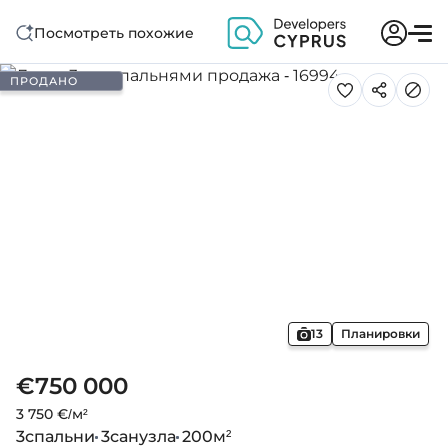
Посмотреть похожие
ПРОДАНО
13
Планировки
€750 000
3 750 €/м²
3
спальни
3
санузла
200
м²