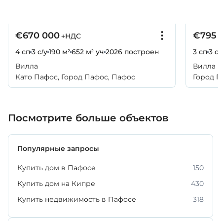
€670 000
€795 
+НДС
4 сп
3 с/у
190 м²
652 м² уч
2026
построен
3 сп
3 с
Вилла
Вилла
Като Пафос, Город Пафос, Пафос
Город 
Посмотрите больше объектов
Популярные запросы
Купить дом в Пафосе
150
Купить дом на Кипре
430
Купить недвижимость в Пафосе
318