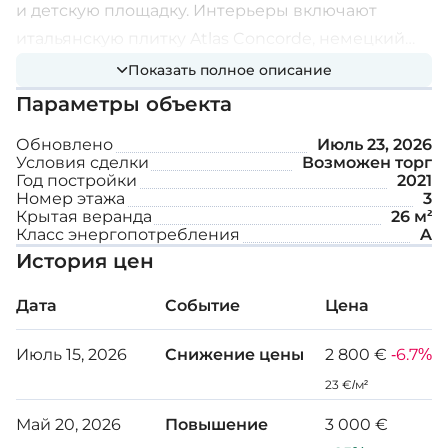
и детскую площадку. Интерьеры включают
итальянскую плитку Atlas Concorde, немецкий
паркет Kronotex, шкафы Colombini Casa, кухни
Показать полное описание
Дополнительные возможности:
Scavolini и сантехнику Bruma.
Параметры объекта
Обновлено
Июль 23, 2026
Полностью меблирована
Условия сделки
Возможен торг
Год постройки
2021
Система подогрева полов Mitsubishi
Номер этажа
3
Крытая веранда
26 м²
Система кондиционирования VRV Mitsubishi
Класс энергопотребления
A
История цен
Видеодомофонная система
Общий плавательный бассейн
Дата
Событие
Цена
Крытая парковка
Июль 15, 2026
Снижение цены
2 800 €
-6.7%
Кладовая
23 €/м²
Май 20, 2026
Повышение
3 000 €
Внутренняя площадь: 95 м²