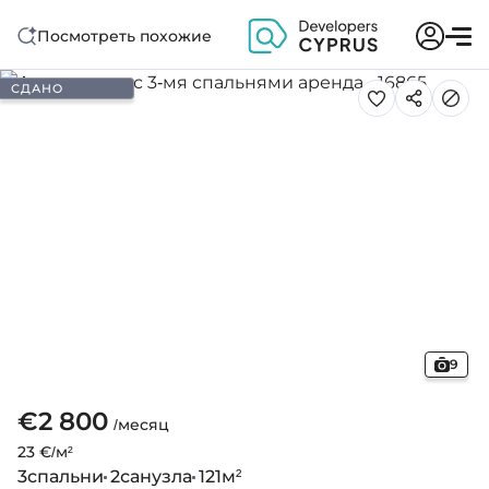
Посмотреть похожие
СДАНО
9
€2 800
/месяц
23 €/м²
3
спальни
2
санузла
121
м²