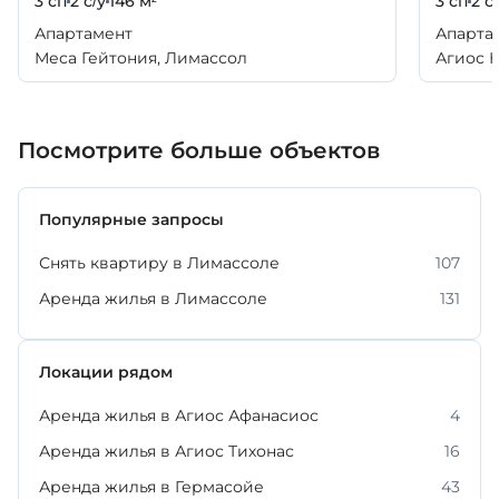
3 сп
2 с/у
146 м²
3 сп
2 с
Апартамент
Апарта
Меса Гейтония, Лимассол
Агиос Н
Лимасс
Посмотрите больше объектов
Популярные запросы
Снять квартиру в Лимассоле
107
Аренда жилья в Лимассоле
131
Локации рядом
Аренда жилья в Агиос Афанасиос
4
Аренда жилья в Агиос Тихонас
16
Аренда жилья в Гермасойе
43