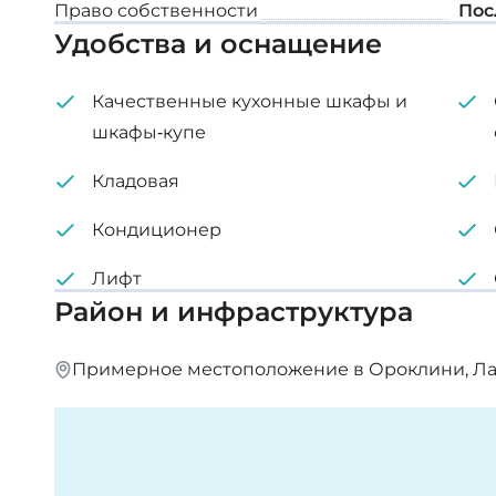
Право собственности
Пос
Этаж для хранения
Удобства и оснащение
Сантехника - труба в трубе
Качественные кухонные шкафы и
Алюминиевые двери и окна
шкафы-купе
Сад на крыше
Кладовая
Кондиционер
Внутренняя площадь: 72 м² - 74 м²
Лифт
Крытая веранда: 8 м² - 9 м²
Район и инфраструктура
Сад на крыше: 40 м²
Примерное местоположение в Ороклини, Л
Цена: €210 000 - 220 000 + НДС