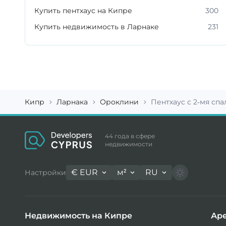
Купить пентхаус на Кипре
300
Купить недвижимость в Ларнаке
231
Кипр
Ларнака
Ороклини
Пентхаус с 2-мя спа
44 года в сфере
недвижимости
€
EUR
м²
RU
Настройки
Недвижимость на Кипре
Аре