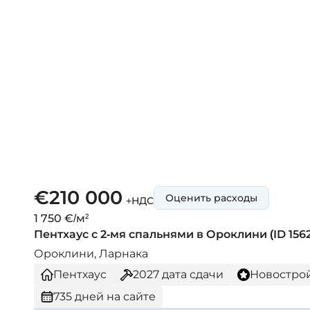
€210 000
Оценить расходы
+НДС
1 750 €/м²
Пентхаус с 2-мя спальнями в Ороклини (ID 1562
Ороклини, Ларнака
Пентхаус
2027
дата сдачи
Новостро
735 дней на сайте