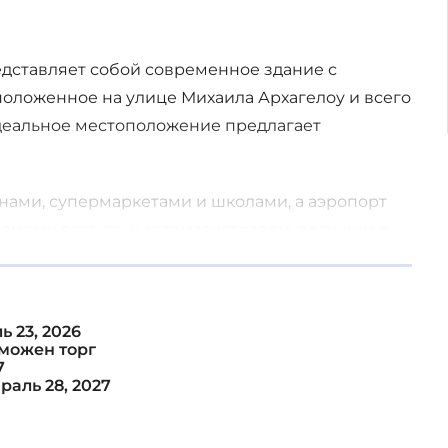
едставляет собой современное здание с
оложенное на улице Михаила Архагелоу и всего
идеальное местоположение предлагает
нами, супермаркетами и школами, а аэропорт
прямому доступу к автомагистралям, ведущим в
сположенным всего в 2 км, этот проект
 доступом к местным удобствам и туристическим
 кухня с элегантной гранитной отделкой.
ь 23, 2026
можен торг
7
раль 28, 2027