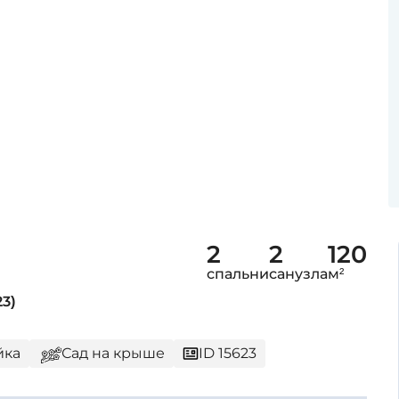
2
2
120
спальни
санузла
м²
3)
йка
Сад на крыше
ID 15623