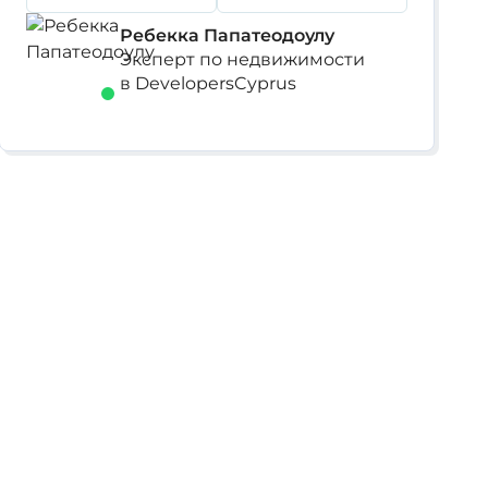
Ребекка Папатеодоулу
Эксперт по недвижимости
в DevelopersCyprus