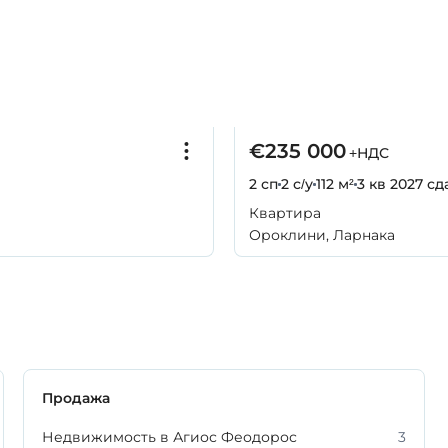
€235 000
+НДС
2 сп
2 с/у
112 м²
3 кв 2027
сд
Квартира
Ороклини, Ларнака
Продажа
Недвижимость в Агиос Феодорос
3