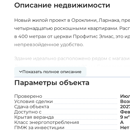
Описание недвижимости
Новый жилой проект в Ороклини, Ларнака, пр
четырнадцатью роскошными квартирами. Расп
в 400 метрах от церкви Профитис Элиас, это 
непревзойденное удобство.
Здание идеально расположено рядом с магази
Ларнаки находится всего в 20 км. Благодаря 
Показать полное описание
Никосию и Лимассол, и прекрасным пляжам, ра
Параметры объекта
сочетает в себе современную жизнь с легким
маршрутам. В каждой квартире есть роскошная
Проверено
Июл
Условия сделки
Воз
Дополнительные возможности:
Сдача объекта
202
Доступно с
Фев
Крытая веранда
9 м²
Класс энергопотребления
A
Домофон для каждой квартиры
ПМЖ за инвестиции
Нет