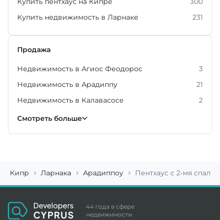
Купить пентхаус на Кипре
300
Купить недвижимость в Ларнаке
231
Продажа
Недвижимость в Агиос Феодорос
3
Недвижимость в Арадиппу
21
Недвижимость в Калавасосе
2
Недвижимость в Кити
Недвижимость в Ливадии
Недвижимость в Ороклини
Недвижимость в Пано Лефкара
Недвижимость в Периволии
Недвижимость в Пиле
59
19
12
9
4
3
Смотреть больше
Кипр
Ларнака
Арадиппоу
Пентхаус с 2-мя спальн
44 года в сфере
недвижимости