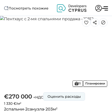
Посмотреть похожие
11
Планировки
€270 000
Оценить расходы
+НДС
1 330 €/м²
2
спальни
2
санузла
203
м²