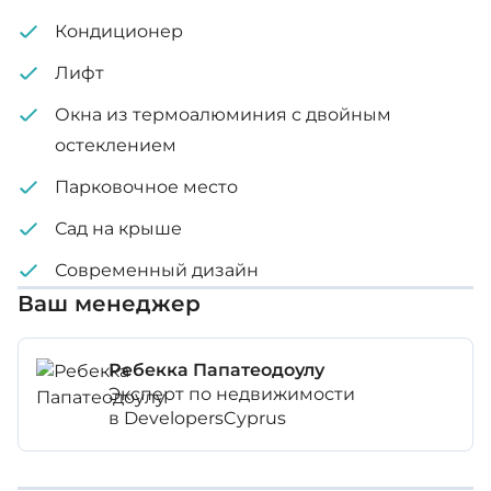
Дизайнерская сантехника и кухни
Кондиционер
Встроенные самозакрывающиеся шкафы
Лифт
Сад на крыше
Окна из термоалюминия с двойным
Кладовая
остеклением
Парковочное место
Внутренняя площадь: 82 м² - 84 м²
Сад на крыше
Крытая веранда: 61 м² - 62 м²
Современный дизайн
Ваш менеджер
Сад на крыше: 60 м² - 67 м²
Ребекка Папатеодоулу
Эксперт по недвижимости
в DevelopersCyprus