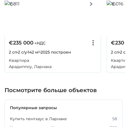
€235 000
€230 
+НДС
2 сп
2 с/у
142 м²
2025
построен
2 сп
2 с
Квартира
Кварти
Арадиппоу, Ларнака
Арадип
Посмотрите больше объектов
Популярные запросы
Купить пентхаус в Ларнаке
58