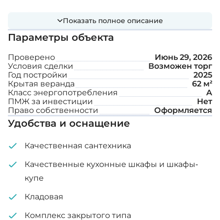
В районе расположено множество
Показать полное описание
образовательных учреждений, от начальных и
Параметры объекта
средних школ до высших учебных заведений,
что обеспечивает удобство для семей и жителей
Проверено
Июнь 29, 2026
Условия сделки
Возможен торг
всех возрастных групп. Торговый центр
Год постройки
2025
Metropolis Mall в Ларнаке, расположенный всего
Крытая веранда
62 м²
Класс энергопотребления
A
в 5 минутах езды, предлагает отличные
ПМЖ за инвестиции
Нет
возможности для шопинга, а кулинарная сцена -
Право собственности
Оформляется
Удобства и оснащение
разнообразные рестораны, от местных
закусочных до модных элитных ресторанов.
Качественная сантехника
Дополнительные возможности:
Качественные кухонные шкафы и шкафы-
купе
Фотоэлектрическая система
Кладовая
Панели солнечной энергии
Комплекс закрытого типа