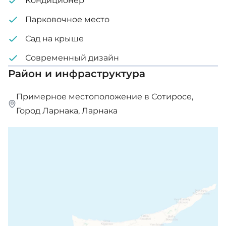
Кондиционер
Парковочное место
Набережная Финикодес - 5 мин.
Сад на крыше
Пляжи с голубым флагом - 5 мин
Современный дизайн
Центр города - 2 мин
Район и инфраструктура
Особенности:
Примерное местоположение в Сотиросе,
Город Ларнака, Ларнака
Многофункциональная застройка
Парковка для велосипедов
Магазины на первом этаже
Рядом со всеми удобствами
Внутренняя площадь: 45 м² - 48 м²