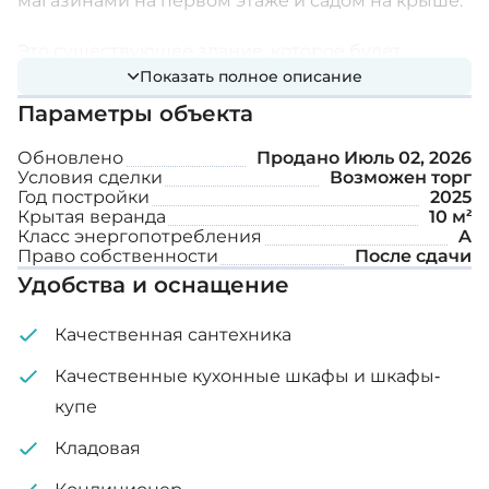
магазинами на первом этаже и садом на крыше.
Это существующее здание, которое будет
Показать полное описание
полностью отремонтировано, и в нем будет 34
Параметры объекта
новых современных квартиры.
Обновлено
Продано
Июль 02, 2026
Жильцов будет обслуживать гостеприимное
Условия сделки
Возможен торг
лобби, а в великолепном ландшафтном саду на
Год постройки
2025
Крытая веранда
10 м²
крыше они смогут насладиться небольшим
Класс энергопотребления
A
городским оазисом.
Право собственности
После сдачи
Удобства и оснащение
Этот район окружен оживленным движением, а
живописные площади, кафе, рестораны,
Качественная сантехника
розничные магазины и бары находятся в центре
Качественные кухонные шкафы и шкафы-
внимания, предоставляя все преимущества,
купе
которые может предложить город.
Кладовая
Расстояния: