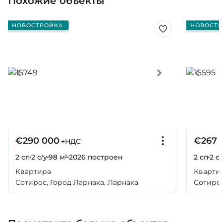
Похожие объекты
НОВОСТРОЙКА
НОВОСТ
€290 000
€267 
+НДС
2 сп
2 с/у
98 м²
2026
построен
2 сп
2 с
Квартира
Кварти
Сотирос, Город Ларнака, Ларнака
Сотирос