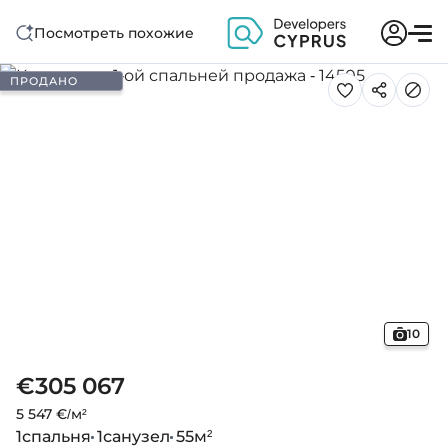
Посмотреть похожие
ПРОДАНО
10
€305 067
5 547 €/м²
1
спальня
1
санузел
55
м²