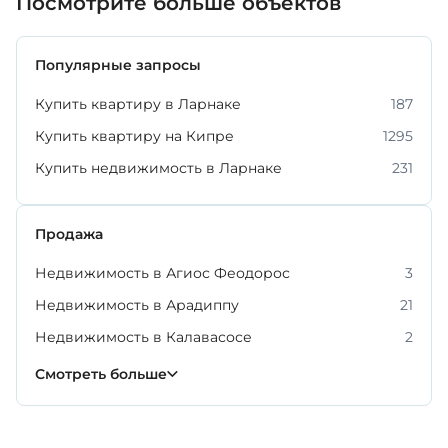
Посмотрите больше объектов
Популярные запросы
Купить квартиру в Ларнаке
187
Купить квартиру на Кипре
1295
Купить недвижимость в Ларнаке
231
Продажа
Недвижимость в Агиос Феодорос
3
Недвижимость в Арадиппу
21
Недвижимость в Калавасосе
2
Недвижимость в Кити
Недвижимость в Ливадии
Недвижимость в Ороклини
Недвижимость в Пано Лефкара
Недвижимость в Периволии
Недвижимость в Пиле
59
19
12
9
4
3
Смотреть больше